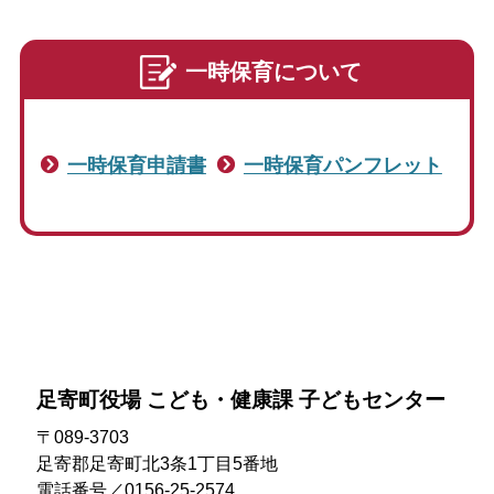
妊娠・出産
一時保育について
文字サイズ
一時保育申請書
一時保育パンフレット
標準
拡大
色合い
白
黒
黄
青
リセット
足寄町役場 こども・健康課 子どもセンター
language
〒089-3703
足寄郡足寄町北3条1丁目5番地
閉じる
電話番号／0156-25-2574