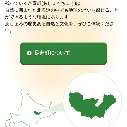
残っている足寄町(あしょろちょう)は、
特産品
English
自然に囲まれた北海道の中でも地球の歴史を感じること
ができるような環境にあります。
あしょろの歴史ある自然と文化を、ぜひご体験くださ
オンライン販売
い。
文字サイズ
足寄町について
標準
拡大
色合い
白
黒
黄
青
リセット
language