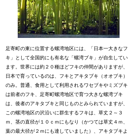
特産品
English
オンライン販売
足寄町の東に位置する螺湾地区には、「日本一大きなフ
文字サイズ
キ」として全国的にも有名な「螺湾ブキ」が自生してい
標準
拡大
ます。世界には約２０種ほどフキの仲間がありますが、
日本で育っているのは、フキとアキタブキ（オオブキ）
色合い
のみ。普通、食用として利用されるワセブキやミズブキ
白
黒
黄
青
は前者のフキ、足寄町螺湾地区で育つ大きな螺湾ブキ
は、後者のアキタブキと同じものとみられていますが、
リセット
この螺湾地区の沢沿いに群生するフキは、草丈２～３
ｍ、茎の直径が１０ｃｍにもなり（かつては草丈４ｍ、
language
葉の最大径が２ｍにも達していました）、アキタブキよ