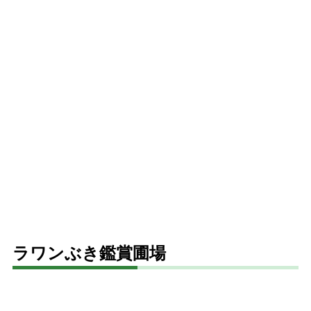
ラワンぶき鑑賞圃場