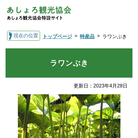
現在の位置
トップページ
特産品
ラワンぶき
ラワンぶき
総合トップへ戻る
更新日：
2023年4月28日
観光協会トップ
足寄町について
観光スポット
イベント
温泉・宿