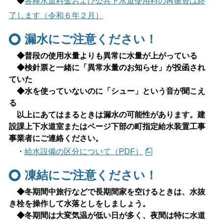
◆
各種水道料金および公共下水道使用料の再振替は終
了します（令和６年２月）
しごと・産業
緊急・防災
漏水にご注意ください！
文字サイズ
◆普段の使用水量よりも異常に水量が上がっている
◆検針票と一緒に「異常水量のお知らせ」が投函され
標準
拡大
ていた
◆水を使っていないのに「シュー」という音が聞こえ
色合い
る
以上にあてはまるときは漏水の可能性があります。建
白
黒
黄
青
設課上下水道室またはページ下部の町指定給水装置工事
事業者にご連絡ください。
リセット
・
給水設備の区分について（PDF）
凍結にご注意ください！
language
◆冬期間中旅行などで長期間家を空けるときは、水抜
き栓を操作して水落としをしましょう。
閉じる
◆冬期間は大変気温が低い日が多く、夜間は特に水道