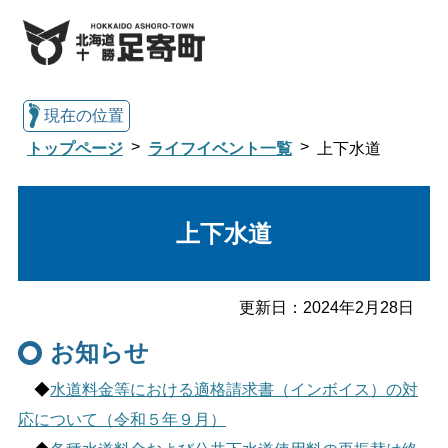
現在の位置
トップページ
ライフイベント一覧
上下水道
総合トップへ戻る
上下水道
くらし・行政情報トップ
更新日：
2024年2月28日
お知らせ
足寄町について
暮らし・手続き
◆
水道料金等における適格請求書（インボイス）の対
子育て・教育
健康・福祉
応について（令和５年９月）