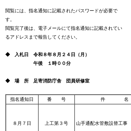
しごと・産業
緊急・防災
閲覧には、指名通知に記載されたパスワードが必要で
す。
閲覧完了後は、電子メールにて指名通知に記載されてい
文字サイズ
るアドレスまで報告してください。
標準
拡大
◆ 入札日 令和８年８
月２４日（月）
色合い
午後 １時００分
白
黒
黄
青
◆ 場 所 足寄消防庁舎 団員研修室
リセット
指名通知日
番 号
件 名
language
８月７日
上工第３号
山手通配水管敷設替工事
閉じる