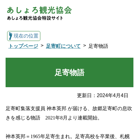
現在の位置
トップページ
足寄町について
足寄物語
総合トップへ戻る
足寄物語
観光協会トップ
更新日：
2024年4月4日
足寄町集落支援員 神本英邦 が届ける、故郷足寄町の息吹
足寄町について
観光スポット
きを感じる物語 2021年8月より連載開始。
イベント
温泉・宿
神本英邦＝1965年足寄生まれ。足寄高校を卒業後、札幌