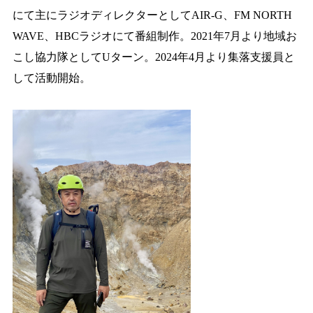
にて主にラジオディレクターとしてAIR-G、FM NORTH
特産品
English
WAVE、HBCラジオにて番組制作。2021年7月より地域お
こし協力隊としてUターン。2024年4月より集落支援員と
オンライン販売
して活動開始。
文字サイズ
標準
拡大
色合い
白
黒
黄
青
リセット
language