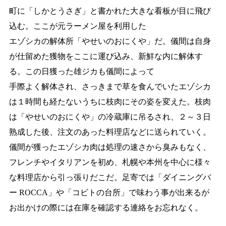
町に「しかとうさぎ」と書かれた大きな看板が
目に飛び
込む。ここが元ラーメン屋を利用した
エゾシカの解体所「やせいのおにくや」だ。
儀間は自身
が仕留めた獲物をここに運び込み、新鮮な内に解体す
る。この日獲った雄ジカも儀間によって
手際よく解体され、さっきまで草を食んでいたエゾシカ
は１時間も経たないうちに枝肉にその姿を変えた。
枝肉
は「やせいのおにくや」の冷蔵庫に吊るされ、２～３日
熟成した後、注文のあった料理店などに送られ
ていく。
儀間が獲ったエゾシカ肉は処理の速さから臭みもなく、
フレンチやイタリアンを初め、札幌や本州を中心に様々
な料理店から引っ張りだこだ。足寄では「ダイニングバ
ー ROCCA」や「コビトの台所」で
味わう事が出来るが
お出かけの際には在庫を確認する連絡をお忘れなく。