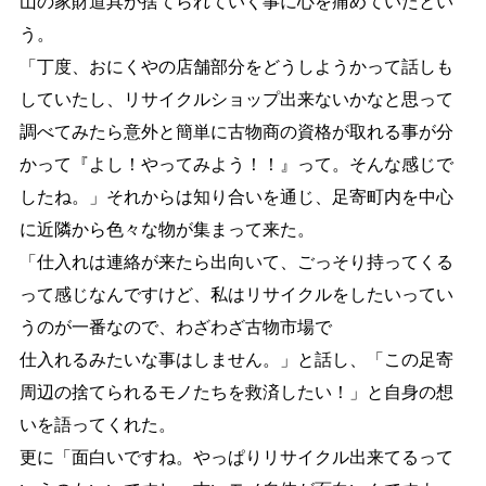
山の家財道具が捨てられていく事に心を痛めていたとい
う。
「丁度、おにくやの店舗部分をどうしようかって話しも
していたし、リサイクルショップ出来ないかなと
思って
調べてみたら意外と簡単に古物商の資格が取れる事が分
かって『よし！やってみよう！！』って。
そんな感じで
したね。」それからは知り合いを通じ、足寄町内を中心
に近隣から色々な物が集まって来た。
「仕入れは連絡が来たら出向いて、ごっそり持ってくる
って感じなんですけど、私はリサイクルをしたい
ってい
うのが一番なので、わざわざ古物市場で
仕入れるみたいな事はしません。」と話し、「この足寄
周辺の
捨てられるモノたちを救済したい！」と自身の想
いを語ってくれた。
更に「面白いですね。やっぱりリサ
イクル出来てるって