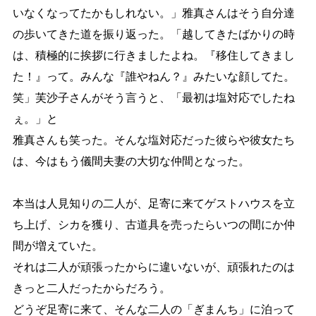
いなくなってたかもしれない。」雅真さんは
そう自分達
の歩いてきた道を振り返った。
「越してきたばかりの時
は、積極的に挨拶に行きましたよね。『移住してきまし
た！』って。みんな『誰
やねん？』みたいな顔してた。
笑」芙沙子さんがそう言うと、「最初は塩対応でしたね
ぇ。」と
雅真さんも
笑った。そんな塩対応だった彼らや彼女たち
は、今はもう儀間夫妻の大切な仲間となった。
本当は人見知りの二人が、足寄に来てゲストハウスを立
ち上げ、シカを獲り、古道具を売ったらいつの間
にか仲
間が増えていた。
それは二人が頑張ったからに違いないが、頑張れたのは
きっと二人だったからだろ
う。
どうぞ足寄に来て、そんな二人の「ぎまんち」に泊って