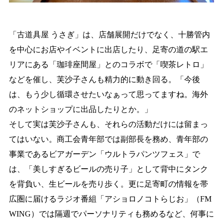
「古道具屋 うさぎ」は、店舗展開だけでなく、十勝管内
を中心にお店やイベントに出店したり、足寄の
道の駅エ
リアにある「珈琲座間屋」とのコラボで「喫茶レトロ」
などを催し、芙沙子さんも精力的に
動き回る。「今後
は、もう少し循環させたいなぁって思ってますね。海外
のネットショップに出品したりと
か。」
そして実は芙沙子さんも、それらの活動だけには留まっ
てはいない。
商工会青年部では副部長を務め、青年部の
事業であるビアガーデン「ウルトラパンツフェス」で
は、「美し
すぎるビールの売り子」として背中にタンク
を背負い、生ビールを売り歩く。更に足寄町の情報を帯
広圏に
届けるラジオ番組「アショロノコトらじお」（FM
WING）では隔週でパーソナリティも務めるなど、何事に