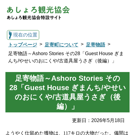
現在の位置
トップページ
足寄町について
足寄物語
足寄物語～Ashoro Stories その28「Guest House ぎま
んち/やせいのおにくや/古道具屋うさぎ（後編）」
総合トップへ戻る
足寄物語～Ashoro Stories その
28「Guest House ぎまんち/やせい
観光協会トップ
のおにくや/古道具屋うさぎ（後
編）」
足寄町について
観光スポット
更新日：
2026年5月18日
イベント
温泉・宿
ようやく仕留めた獲物は、117キロの大物だった。儀間は