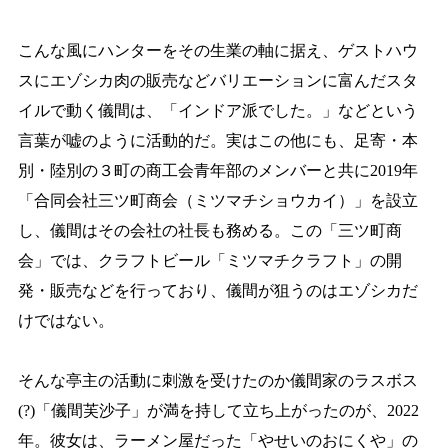
こんな風にハンターをその生業の軸に据え、ゲストハウ
スにエゾシカ肉の販売などバリエーションに
富んだスタ
イルで動く儀間は、「インドア派でした。」などという
言葉が嘘のように活動的だ。
実はこの他にも、足寄・本
別・陸別の３町の商工会青年部のメンバーと共に2019年
「合同会社三ツ町商会
（ミツマチショウカイ）」を設立
し、儀間はその会社の社長も務める。この「三ツ町商
会」では、クラフトビール「ミツマチクラフト」の開
発・販売などを行っており、儀間が狙うのはエゾシカだ
けではない。
そんな亭主の活動に刺激を受けたのか儀間家のラスボス
(?)「儀間芙沙子」が満を持して立ち上がったのが、2022
年。彼女は、ラーメン屋だった「やせいのおにくや」の