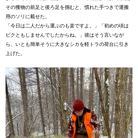
その獲物の前足と後ろ足を掴むと、慣れた手つき
で運搬
特産品
English
用のソリに載せた。
「今日は二人だから運ぶのも楽ですよ。」「初めの頃は
オンライン販売
ビクともしませんでしたからね。」彼はそう言いなが
ら、いとも簡単そうに大きなシカを軽トラの荷台に引き
上げた。
文字サイズ
標準
拡大
色合い
白
黒
黄
青
リセット
language