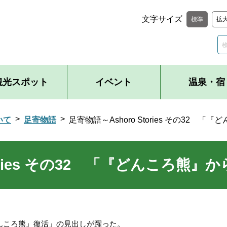
文字サイズ
標準
拡
観光スポット
イベント
温泉・宿
いて
足寄物語
足寄物語～Ashoro Stories その32
tories その32 「『どんころ
んころ熊』復活」の見出しが躍った。