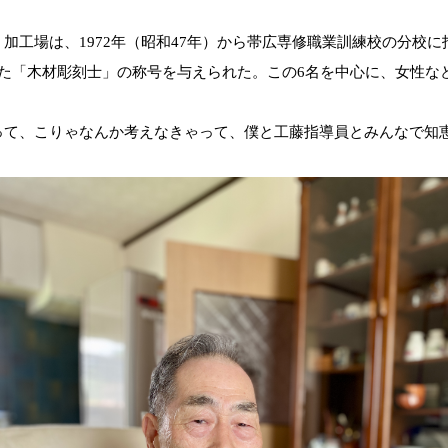
。
加工場は、
1972
年（昭和
47
年）から帯広専修職業訓練校の分校に
た「木材彫刻士」の称号を与えられた。
この
6
名を中心に、女性な
って、こりゃなんか考えなきゃって、僕と工藤指導員とみんなで知