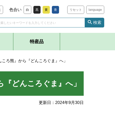
色合い
大
白
黒
黄
青
リセット
language
検索
特産品
 「『どんころ熊』から『どんころぐま』へ」
熊』から『どんころぐま』へ」
更新日：
2024年9月30日