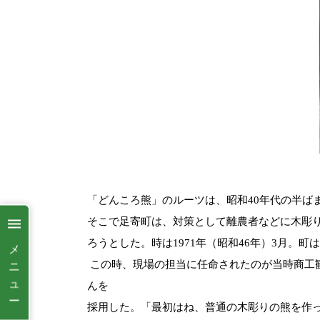
「どんころ熊」のルーツは、昭和
40
年代の半ば
そこで足寄町は、対策として離農者などに木彫
ろうとした。
時は
1971
年（昭和
46
年）
3
月。町は
メ
この時、現場の担当に任命されたのが当時商工
ニ
ュ
んを
ー
採用した。
「最初はね、普通の木彫りの熊を作