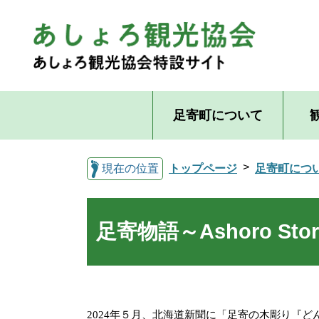
足寄町について
現在の位置
トップページ
足寄町につ
足寄物語～Ashoro S
2024
年５月、北海道新聞に「足寄の木彫り『ど