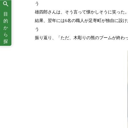
う
雄四郎さんは、そう言って懐かしそうに笑った
目
結果、翌年には
6
名の職人が足寄町が独自に設け
的
か
う
ら
振り返り、「ただ、木彫りの
熊のブームが終わ
探
す