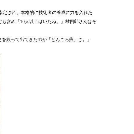
指定され、本格的に技術者の養成に力
を入れた
ども含め「
10
人以上はいたね。」雄四郎さんはそ
恵を絞って出てきた
のが『どんころ熊』さ。」