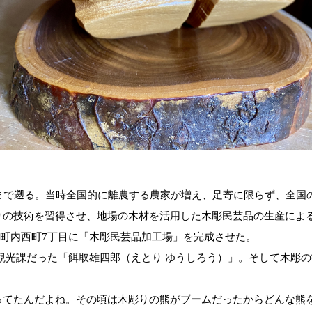
まで遡る。当時全国的に離農する農家が増え、足寄に限らず、全国
りの技術を習得させ、地場の木材を活用した木彫民芸品の生産によ
町内西町
7
丁目に「木彫民芸品加工場」を完成させた。
観光課だった「餌取雄四郎（えとり ゆうしろう）」。
そして木彫の
ってたんだよね。その頃は木彫りの熊がブームだったからどんな熊