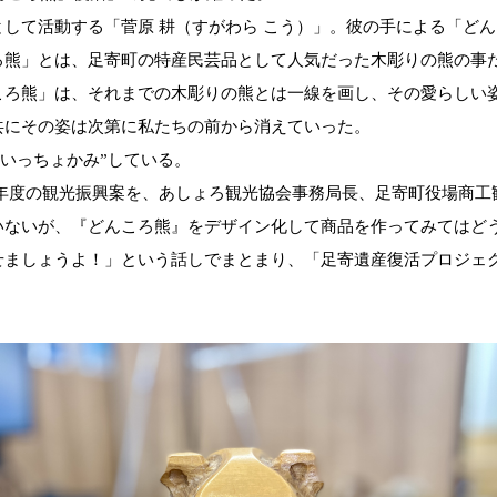
して活動する「菅原 耕（すがわら こう）」。
彼の手による「どん
ろ熊」とは、足寄町の特産民芸品として人気だった木彫りの熊の事
ころ熊」は、
それまでの木彫りの熊とは一線を画し、その愛らしい
共にその姿は次第に私たちの前から消えていった。
いっちょかみ
”
している。
年度の観光振興案を、あしょろ観光協会事務局長、足寄町
役場商工
いないが、『どんころ熊』をデザイン化して商品を作ってみてはど
せましょうよ！」という話しでまとまり、
「足寄遺産復活プロジェ