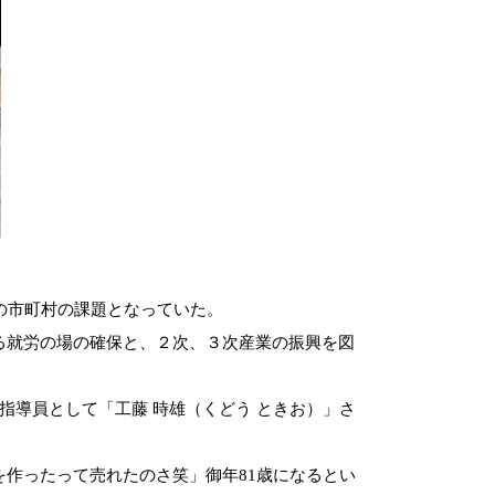
の市町村の課題となっていた。
る就労の場の確保と、２次、３次産業の振興を図
指導員として「工藤 時雄（くどう ときお）」さ
を
作ったって売れたのさ笑」御年
81
歳になるとい