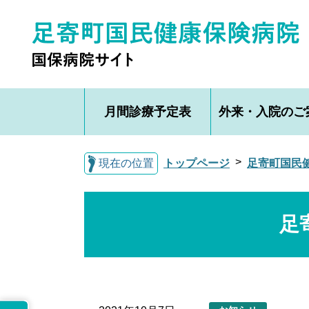
月間診療予定表
外来・入院のご
現在の位置
トップページ
足寄町国民
足