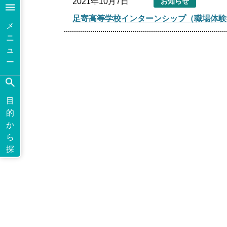
2021年10月7日
お知らせ
足寄高等学校インターンシップ（職場体験
メ
ニ
ュ
ー
目
的
か
ら
探
す