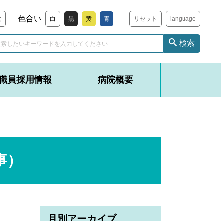
色合い
大
白
黒
黄
青
リセット
language
検索
職員採用情報
病院概要
事）
月別アーカイブ