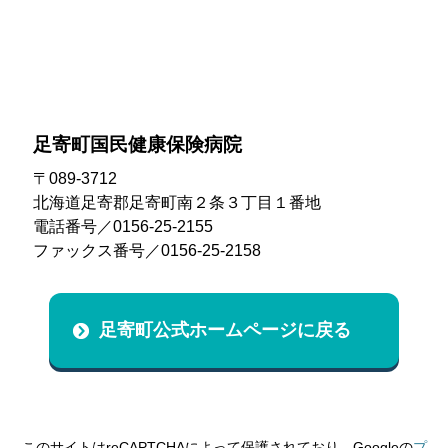
2022年03月
2021年10月
2025年07月
2024年08月
2023年06月
2022年02月
2021年09月
2025年06月
2024年07月
2023年04月
2021年08月
2025年05月
2024年06月
2023年03月
足寄町国民健康保険病院
2021年03月
2025年04月
2024年05月
〒089-3712
2023年02月
北海道足寄郡足寄町南２条３丁目１番地
2025年01月
2024年04月
電話番号／0156-25-2155
ファックス番号／0156-25-2158
2024年03月
2024年01月
足寄町公式ホームページに戻る
このサイトはreCAPTCHAによって保護されており、Googleの
プ