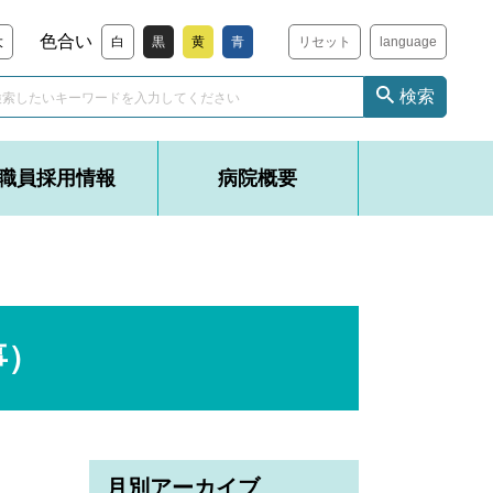
色合い
大
白
黒
黄
青
リセット
language
検索
職員採用情報
病院概要
事）
月別アーカイブ