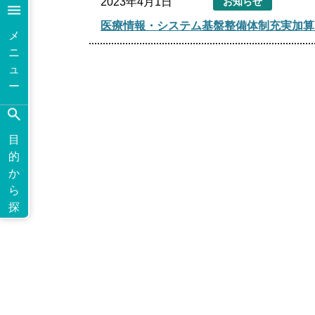
2023年4月1日
お知らせ
医療情報・システム基盤整備体制充実加算
メ
ニ
ュ
ー
目
的
か
ら
探
す