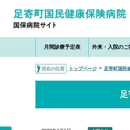
月間診療予定表
外来・入院のご
現在の位置
トップページ
足寄町国民
足