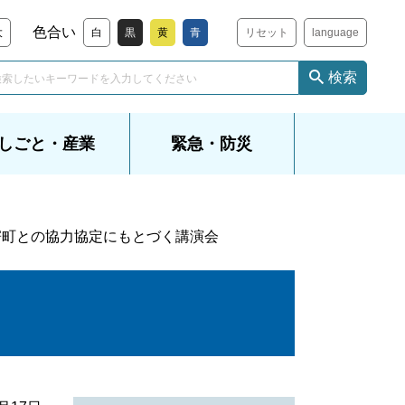
色合い
大
白
黒
黄
青
リセット
language
検索
しごと・産業
緊急・防災
寄町との協力協定にもとづく講演会