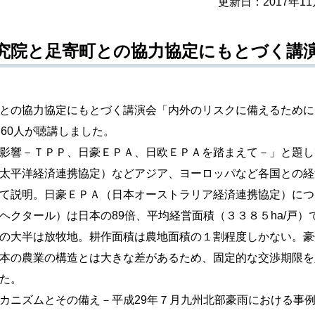
更新日：
2017年1
究院と足寄町との協力協定にもとづく講
との協力協定にもとづく講演会「内外のリスクに備えるために
60人が聴講しました。
影響－ＴＰＰ、日豪ＥＰＡ、日欧ＥＰＡを踏まえて－」と題し
太平洋経済連携協定）などアジア、ヨーロッパなど各国との経
て説明。日豪ＥＰＡ（日本オーストラリア経済連携協定）につ
クタール）は日本の89倍、平均経営面積（３３８５ha/戸）
の大半は放牧地。耕作面積は農地面積の１割程度しかない。豪
本の農業の構造とは大きな差があるため、固定的な交渉期限を
た。
ニズムとその備え－平成29年７月九州北部豪雨における事