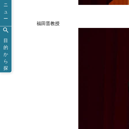
ニ
ュ
ー
福田晋教授
目
的
か
ら
探
す