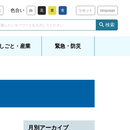
色合い
大
白
黒
黄
青
リセット
language
検索
しごと・産業
緊急・防災
）
月別アーカイブ