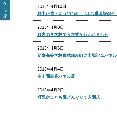
か
2018年4月10日
ら
野中正造さん（112歳）ギネス世界記録
探
す
2018年4月8日
町内の各学校で入学式が行われました
2018年4月6日
足寄高等学校野球部が町に出場記念パネル
2018年4月4日
中山間事業パネル展
2018年4月2日
町認定こども園どんぐりで入園式