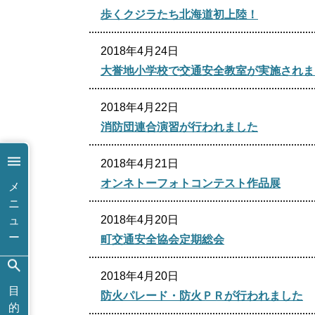
歩くクジラたち北海道初上陸！
2018年4月24日
大誉地小学校で交通安全教室が実施されま
2018年4月22日
消防団連合演習が行われました
2018年4月21日
オンネトーフォトコンテスト作品展
メ
ニ
2018年4月20日
ュ
ー
町交通安全協会定期総会
2018年4月20日
目
防火パレード・防火ＰＲが行われました
的