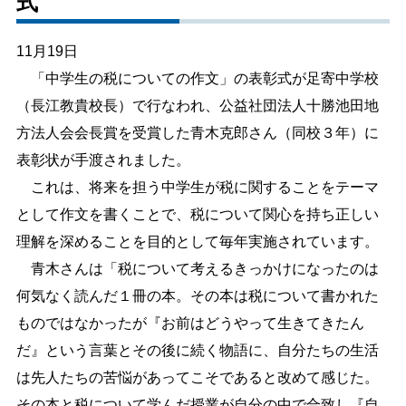
式
しごと・産業
緊急・防災
11月19日
「中学生の税についての作文」の表彰式が足寄中学校
文字サイズ
（長江教貴校長）で行なわれ、公益社団法人十勝池田地
方法人会会長賞を受賞した青木克郎さん（同校３年）に
標準
拡大
表彰状が手渡されました。
色合い
これは、将来を担う中学生が税に関することをテーマ
として作文を書くことで、税について関心を持ち正しい
白
黒
黄
青
理解を深めることを目的として毎年実施されています。
青木さんは「税について考えるきっかけになったのは
リセット
何気なく読んだ１冊の本。その本は税について書かれた
ものではなかったが『お前はどうやって生きてきたん
language
だ』という言葉とその後に続く物語に、自分たちの生活
は先人たちの苦悩があってこそであると改めて感じた。
閉じる
その本と税について学んだ授業が自分の中で合致し『自