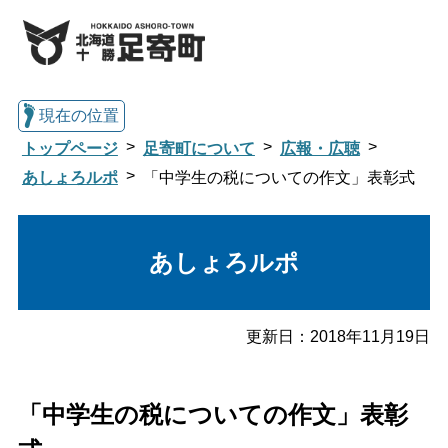
現在の位置
トップページ
足寄町について
広報・広聴
あしょろルポ
「中学生の税についての作文」表彰式
総合トップへ戻る
あしょろルポ
くらし・行政情報トップ
更新日：
2018年11月19日
足寄町について
暮らし・手続き
「中学生の税についての作文」表彰
子育て・教育
健康・福祉