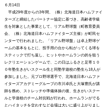
６月14日
しごと・産業
緊急・防災
平成29年度からの3年間、（株）北海道日本ハムファイ
ターズと締結したパートナー協定に基づき、高齢者学級
生を対象とした事業として、リアル野球盤（町教育委員
文字サイズ
会、（株）北海道日本ハムファイターズ主催）が町民セ
標準
拡大
ンターで行われました。「リアル野球盤」は卓上野球ゲ
ームの基本をもとに、投手用の台から転がってくる球を
色合い
スティックで打ち返し、ヒットやホームランの的を狙う
白
黒
黄
青
レクリエーションゲームで、この日はふるさと足寄１０
０年塾生きがいスクール生と同塾学遊校の塾生ら18人が
リセット
参加しました。元プロ野球選手で、北海道日本ハムファ
イターズアカデミーグループの市川卓氏と大塚豊氏が講
language
師を務め、ストレッチや準備体操の後、生きがいスクー
ルと学遊校のチーム対抗戦が行われ、ホームランがでる
閉じる
とハイタッチを交わすなど会場は大いに盛り上がりまし