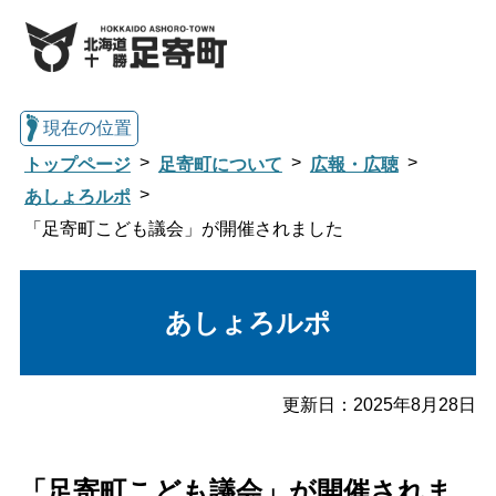
現在の位置
トップページ
足寄町について
広報・広聴
あしょろルポ
「足寄町こども議会」が開催されました
総合トップへ戻る
あしょろルポ
くらし・行政情報トップ
足寄町について
暮らし・手続き
更新日：
2025年8月28日
子育て・教育
健康・福祉
「足寄町こども議会」が開催されま