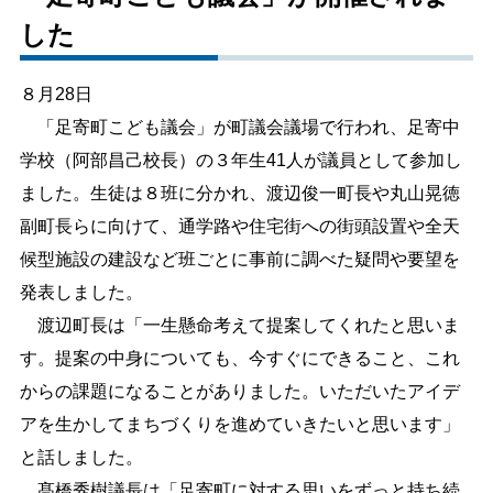
した
しごと・産業
緊急・防災
８月28日
文字サイズ
「足寄町こども議会」が町議会議場で行われ、足寄中
学校（阿部昌己校長）の３年生41人が議員として参加し
標準
拡大
ました。生徒は８班に分かれ、渡辺俊一町長や丸山晃徳
色合い
副町長らに向けて、通学路や住宅街への街頭設置や全天
候型施設の建設など班ごとに事前に調べた疑問や要望を
白
黒
黄
青
発表しました。
渡辺町長は「一生懸命考えて提案してくれたと思いま
リセット
す。提案の中身についても、今すぐにできること、これ
からの課題になることがありました。いただいたアイデ
language
アを生かしてまちづくりを進めていきたいと思います」
と話しました。
閉じる
髙橋秀樹議長は「足寄町に対する思いをずっと持ち続