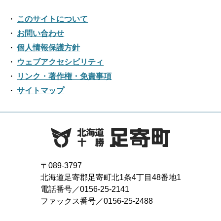
2022年04月
2017年10月
2021年05月
2016年11月
2020年06月
2024年01月
2019年07月
このサイトについて
2023年02月
2018年08月
2022年03月
2017年09月
2021年04月
2016年10月
お問い合わせ
2020年05月
2019年06月
2023年01月
2018年07月
2022年02月
個人情報保護方針
2017年08月
2021年03月
2016年09月
2020年04月
2019年05月
ウェブアクセシビリティ
2018年06月
2022年01月
2017年07月
2021年02月
リンク・著作権・免責事項
2016年08月
2020年03月
2019年04月
2018年05月
サイトマップ
2017年06月
2021年01月
2016年07月
2020年02月
2019年03月
2018年04月
2017年05月
2016年06月
2020年01月
2019年02月
2018年03月
2017年04月
2016年05月
2019年01月
2018年02月
2017年03月
2016年04月
〒089-3797
2018年01月
北海道足寄郡足寄町北1条4丁目48番地1
2017年02月
2016年03月
電話番号／0156-25-2141
ファックス番号／0156-25-2488
2017年01月
2016年02月