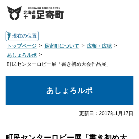
現在の位置
トップページ
足寄町について
広報・広聴
あしょろルポ
町民センターロビー展「書き初め大会作品展」
総合トップへ戻る
あしょろルポ
くらし・行政情報トップ
足寄町について
暮らし・手続き
更新日：
2017年1月17日
子育て・教育
健康・福祉
町民センターロビー展「書き初め大