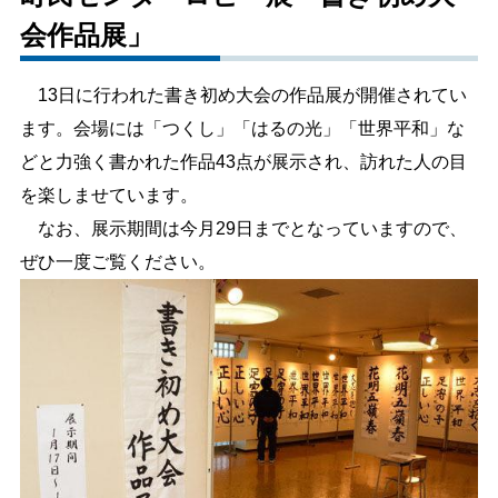
会作品展」
しごと・産業
緊急・防災
13日に行われた書き初め大会の作品展が開催されてい
文字サイズ
ます。会場には「つくし」「はるの光」「世界平和」な
どと力強く書かれた作品43点が展示され、訪れた人の目
標準
拡大
を楽しませています。
色合い
なお、展示期間は今月29日までとなっていますので、
ぜひ一度ご覧ください。
白
黒
黄
青
リセット
language
閉じる