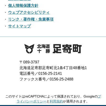
2019年06月
2023年01月
2018年07月
2022年02月
個人情報保護方針
2017年08月
2021年03月
2016年09月
2020年04月
2019年05月
ウェブアクセシビリティ
2018年06月
2022年01月
2017年07月
2021年02月
リンク・著作権・免責事項
2016年08月
2020年03月
2019年04月
2018年05月
サイトマップ
2017年06月
2021年01月
2016年07月
2020年02月
2019年03月
2018年04月
2017年05月
2016年06月
2020年01月
2019年02月
2018年03月
2017年04月
2016年05月
2019年01月
2018年02月
2017年03月
2016年04月
〒089-3797
2018年01月
北海道足寄郡足寄町北1条4丁目48番地1
2017年02月
2016年03月
電話番号／0156-25-2141
ファックス番号／0156-25-2488
2017年01月
2016年02月
2016年01月
このサイトはreCAPTCHAによって保護されており、Googleの
プ
ライバシーポリシー
と
利用規約
が適用されます。