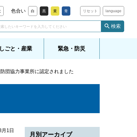
色合い
大
白
黒
黄
青
リセット
language
検索
しごと・産業
緊急・防災
消防団協力事業所に認定されました
年8月1日
月別アーカイブ