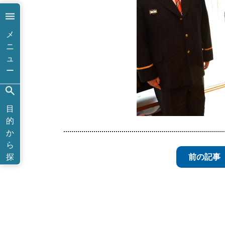
メ
ニ
ュ
ー
目
的
か
ら
探
前の記事
す