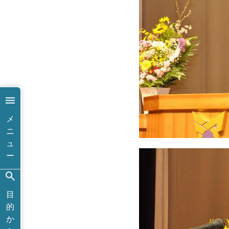
メ
ニ
ュ
ー
目
的
か