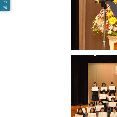
ら
探
す