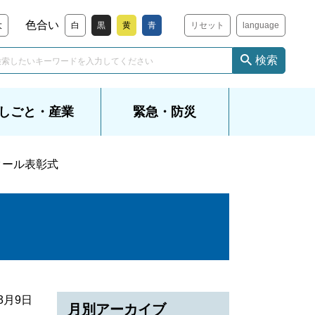
色合い
大
白
黒
黄
青
リセット
language
検索
しごと・産業
緊急・防災
クール表彰式
年3月9日
月別アーカイブ