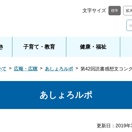
文字サイズ
標準
拡
き
子育て・教育
健康・福祉
いて
広報・広聴
あしょろルポ
第42回読書感想文コン
あしょろルポ
更新日：
2019