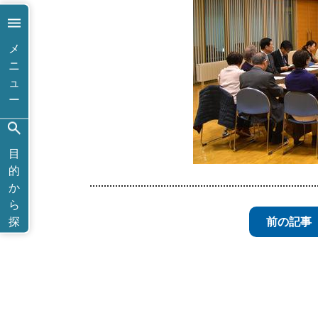
メ
ニ
ュ
ー
目
的
か
ら
探
前の記事
す