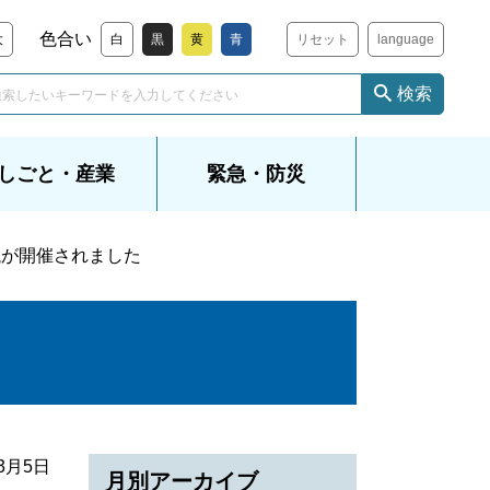
色合い
大
白
黒
黄
青
リセット
language
検索
しごと・産業
緊急・防災
議が開催されました
年3月5日
月別アーカイブ