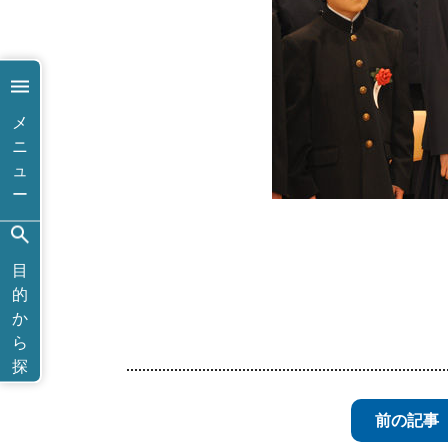
メ
ニ
ュ
ー
目
的
か
ら
探
す
前の記事