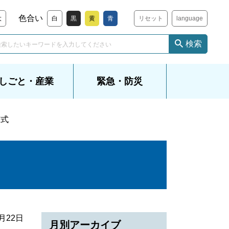
色合い
大
白
黒
黄
青
リセット
language
検索
しごと・産業
緊急・防災
与式
3月22日
月別アーカイブ