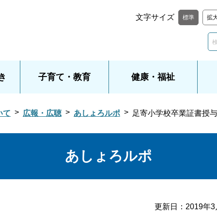
文字サイズ
標準
拡
き
子育て・教育
健康・福祉
いて
広報・広聴
あしょろルポ
足寄小学校卒業証書授
あしょろルポ
更新日：
2019年