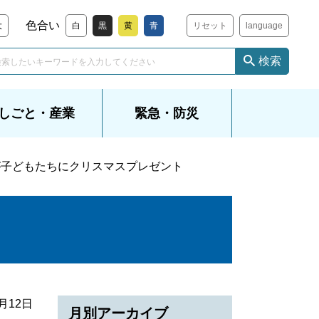
色合い
大
白
黒
黄
青
リセット
language
検索
しごと・産業
緊急・防災
が子どもたちにクリスマスプレゼント
2月12日
月別アーカイブ