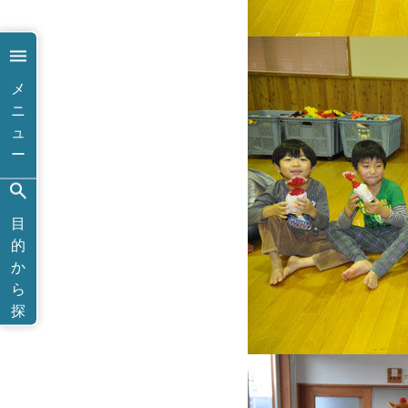
メ
ニ
ュ
ー
目
的
か
ら
探
す