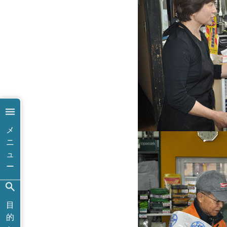
メ
ニ
ュ
ー
目
的