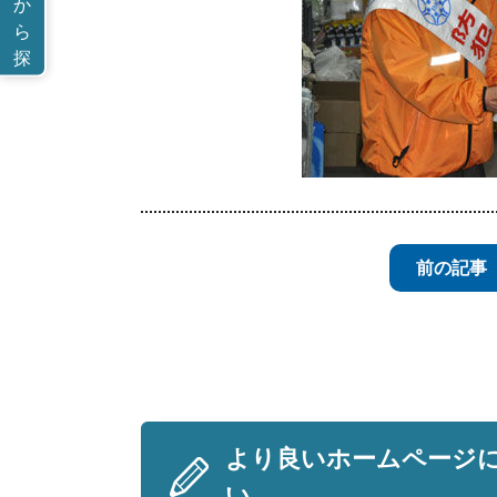
か
ら
探
す
前の記事
より良いホームページ
い。