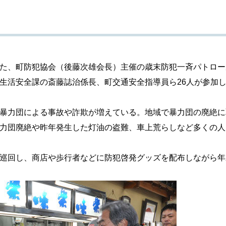
た、町防犯協会（後藤次雄会長）主催の歳末防犯一斉パトロー
生活安全課の斎藤誌治係長、町交通安全指導員ら26人が参加
暴力団による事故や詐欺が増えている。地域で暴力団の廃絶に
力団廃絶や昨年発生した灯油の盗難、車上荒らしなど多くの人
巡回し、商店や歩行者などに防犯啓発グッズを配布しながら年