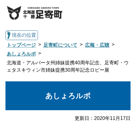
現在の位置
トップページ
足寄町について
広報・広聴
あしょろルポ
北海道・アルバータ州姉妹提携40周年記念、足寄町・ウ
総合トップへ戻る
ェタスキウィン市姉妹提携30周年記念ロビー展
くらし・行政情報トップ
あしょろルポ
足寄町について
暮らし・手続き
更新日：
2020年11月17日
子育て・教育
健康・福祉