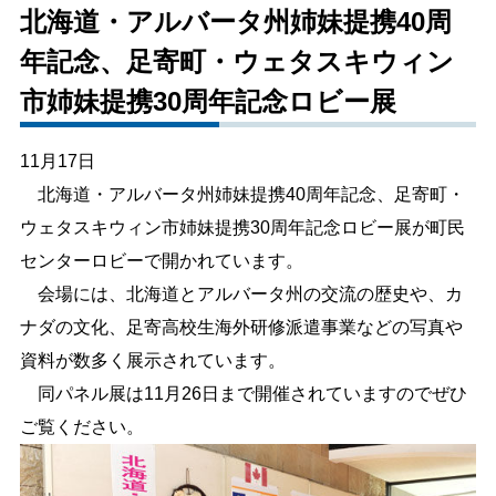
北海道・アルバータ州姉妹提携40周
しごと・産業
緊急・防災
年記念、足寄町・ウェタスキウィン
市姉妹提携30周年記念ロビー展
文字サイズ
11月17日
標準
拡大
北海道・アルバータ州姉妹提携40周年記念、足寄町・
色合い
ウェタスキウィン市姉妹提携30周年記念ロビー展が町民
センターロビーで開かれています。
白
黒
黄
青
会場には、北海道とアルバータ州の交流の歴史や、カ
ナダの文化、足寄高校生海外研修派遣事業などの写真や
リセット
資料が数多く展示されています。
同パネル展は11月26日まで開催されていますのでぜひ
language
ご覧ください。
閉じる