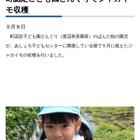
モ収穫
しごと・産業
緊急・防災
９月８日
文字サイズ
町認定子ども園どんぐり（渡辺裕美園長）のぱんだ組の園児
が、あしょろ子どもセンターに隣接している畑で５月に植えたジ
標準
拡大
ャガイモの収穫を行いました。
色合い
白
黒
黄
青
リセット
language
閉じる