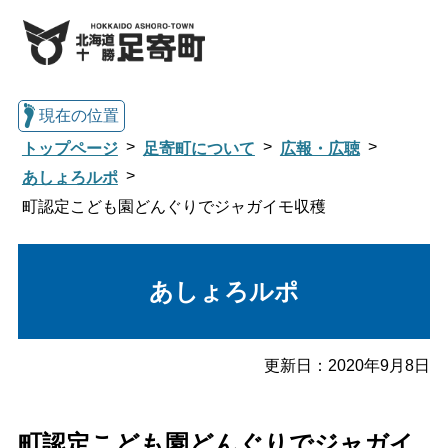
現在の位置
トップページ
足寄町について
広報・広聴
あしょろルポ
町認定こども園どんぐりでジャガイモ収穫
総合トップへ戻る
あしょろルポ
くらし・行政情報トップ
足寄町について
暮らし・手続き
更新日：
2020年9月8日
子育て・教育
健康・福祉
町認定こども園どんぐりでジャガイ