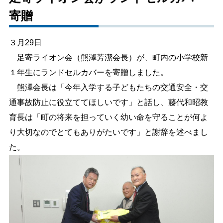
寄贈
しごと・産業
緊急・防災
３月29日
文字サイズ
足寄ライオン会（熊澤芳潔会長）が、町内の小学校新
１年生にランドセルカバーを寄贈しました。
標準
拡大
熊澤会長は「今年入学する子どもたちの交通安全・交
色合い
通事故防止に役立ててほしいです」と話し、藤代和昭教
育長は「町の将来を担っていく幼い命を守ることが何よ
白
黒
黄
青
り大切なのでとてもありがたいです」と謝辞を述べまし
た。
リセット
language
閉じる