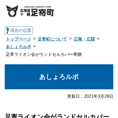
現在の位置
トップページ
足寄町について
広報・広聴
あしょろルポ
足寄ライオン会がランドセルカバー寄贈
総合トップへ戻る
あしょろルポ
くらし・行政情報トップ
足寄町について
暮らし・手続き
更新日：
2021年3月29日
子育て・教育
健康・福祉
足寄ライオン会がランドセルカバー