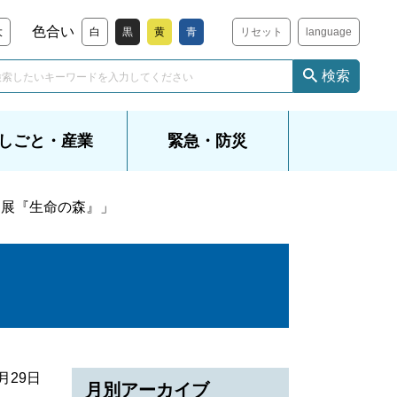
色合い
大
白
黒
黄
青
リセット
language
検索
しごと・産業
緊急・防災
え展『生命の森』」
6月29日
月別アーカイブ