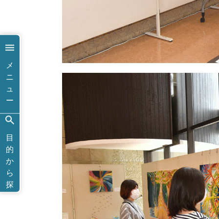
メ
ニ
ュ
ー
目
的
か
ら
探
す