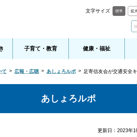
文字サイズ
標準
拡
き
子育て・教育
健康・福祉
いて
広報・広聴
あしょろルポ
足寄信友会が交通安全
あしょろルポ
更新日：
2023年