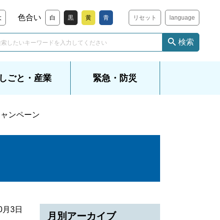
色合い
大
白
黒
黄
青
リセット
language
検索
しごと・産業
緊急・防災
キャンペーン
10月3日
月別アーカイブ