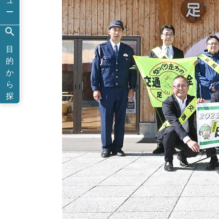
ュ
ー
目
的
か
ら
探
す