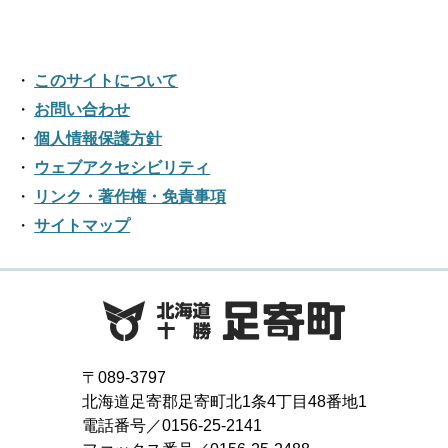
2022年05月
2017年11月
2021年06月
2025年01月
2016年12月
2020年07月
2024年02月
2019年08月
2023年03月
2018年09月
2022年04月
2017年10月
2021年05月
2016年11月
2020年06月
2024年01月
2019年07月
このサイトについて
2023年02月
2018年08月
2022年03月
2017年09月
2021年04月
2016年10月
お問い合わせ
2020年05月
2019年06月
2023年01月
2018年07月
2022年02月
個人情報保護方針
2017年08月
2021年03月
2016年09月
2020年04月
2019年05月
ウェブアクセシビリティ
2018年06月
2022年01月
2017年07月
2021年02月
リンク・著作権・免責事項
2016年08月
2020年03月
2019年04月
2018年05月
サイトマップ
2017年06月
2021年01月
2016年07月
2020年02月
2019年03月
2018年04月
2017年05月
2016年06月
2020年01月
2019年02月
2018年03月
2017年04月
2016年05月
2019年01月
2018年02月
2017年03月
2016年04月
〒089-3797
2018年01月
北海道足寄郡足寄町北1条4丁目48番地1
2017年02月
2016年03月
電話番号／0156-25-2141