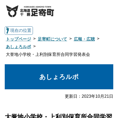
現在の位置
トップページ
足寄町について
広報・広聴
あしょろルポ
大誉地小学校・上利別保育所合同学習発表会
総合トップへ戻る
あしょろルポ
くらし・行政情報トップ
足寄町について
暮らし・手続き
更新日：
2023年10月21日
子育て・教育
健康・福祉
大誉地小学校・上利別保育所合同学習