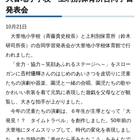
発表会
しごと・産業
緊急・防災
10月21日
文字サイズ
大誉地小学校（斉藤貴史校長）と上利別保育所（鈴木
研司所長）の合同学習発表会が大誉地小学校体育館で行
標準
拡大
われました。
色合い
「全力・協力～笑顔あふれるステージへ～」をスロー
ガンに𠮷村優輝さんのはじめのあいさつを皮切りに児童
白
黒
黄
青
たちの演劇や器楽、園児と一緒の合唱、園児たちの歌や
かわいい衣装を着て元気に表現した遊戯を父母などが観
リセット
覧し、大きな拍手が上がりました。
今年の児童たちの演劇は、６年生が主導となって「大
language
発見！？ タイムトラベル」を創作しました。50年前の
大誉地にタイムスリップして、時代の変化を表現しまし
閉じる
た。また当時の歌「幸せなら手をたたこう」をみんなで