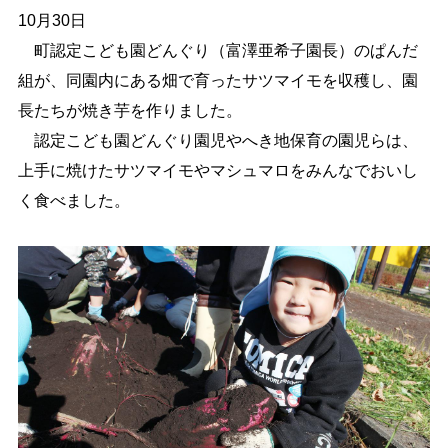
10月30日
しごと・産業
緊急・防災
町認定こども園どんぐり（富澤亜希子園長）のぱんだ
組が、同園内にある畑で育ったサツマイモを収穫し、園
長たちが焼き芋を作りました。
文字サイズ
認定こども園どんぐり園児やへき地保育の園児らは、
標準
拡大
上手に焼けたサツマイモやマシュマロをみんなでおいし
く食べました。
色合い
白
黒
黄
青
リセット
language
閉じる