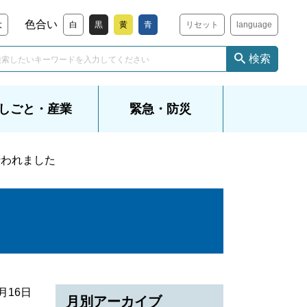
色合い
大
白
黒
黄
青
リセット
language
検索
しごと・産業
緊急・防災
行われました
0月16日
月別アーカイブ