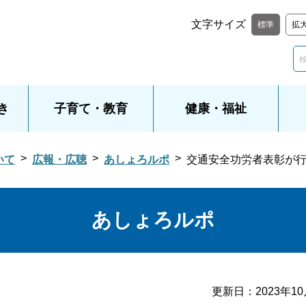
文字サイズ
標準
拡
き
子育て・教育
健康・福祉
いて
広報・広聴
あしょろルポ
交通安全功労者表彰が
あしょろルポ
更新日：
2023年1