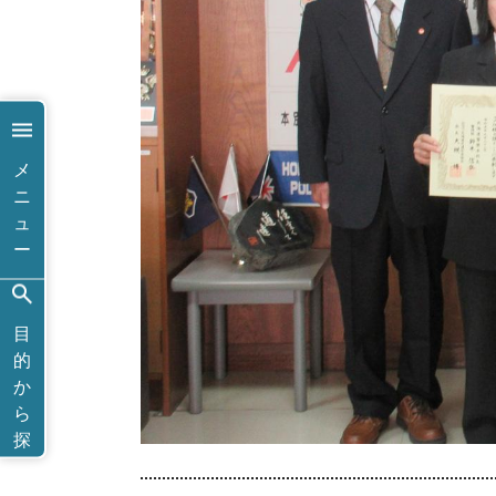
メ
ニ
ュ
ー
目
的
か
ら
探
す