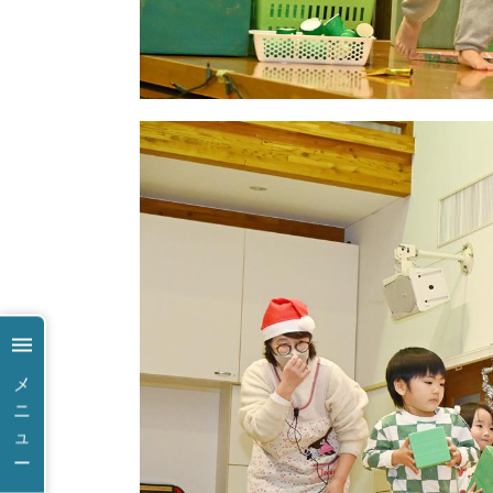
メ
ニ
ュ
ー