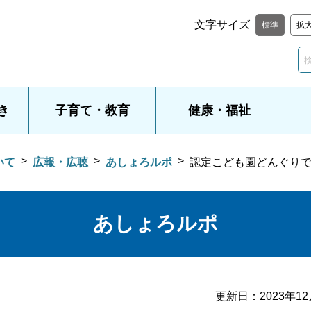
文字サイズ
標準
拡
き
子育て・教育
健康・福祉
いて
広報・広聴
あしょろルポ
認定こども園どんぐり
あしょろルポ
更新日：
2023年1