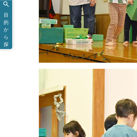
目
的
か
ら
探
す