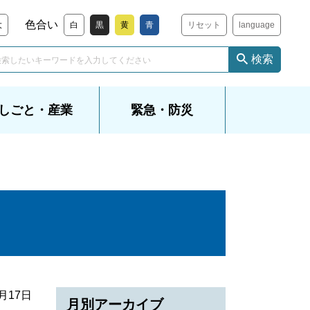
色合い
大
白
黒
黄
青
リセット
language
検索
しごと・産業
緊急・防災
7月17日
月別アーカイブ