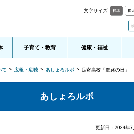
文字サイズ
標準
拡
き
子育て・教育
健康・福祉
いて
広報・広聴
あしょろルポ
足寄高校「進路の日」
あしょろルポ
更新日：
2024年