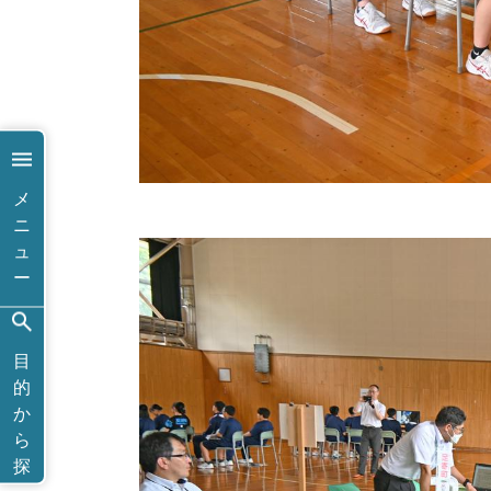
メ
ニ
ュ
ー
目
的
か
ら
探