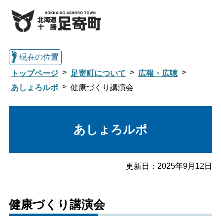
現在の位置
トップページ
足寄町について
広報・広聴
あしょろルポ
健康づくり講演会
総合トップへ戻る
あしょろルポ
くらし・行政情報トップ
更新日：
2025年9月12日
足寄町について
暮らし・手続き
健康づくり講演会
子育て・教育
健康・福祉