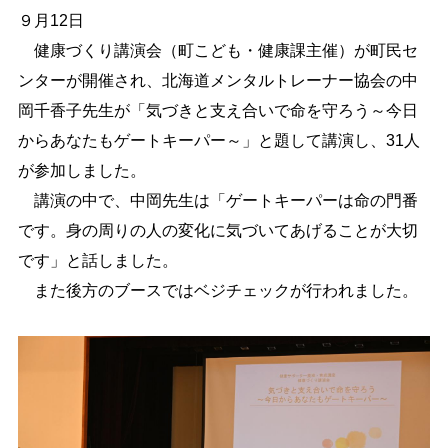
９月12日
しごと・産業
緊急・防災
健康づくり講演会（町こども・健康課主催）が町民セ
ンターが開催され、北海道メンタルトレーナー協会の中
岡千香子先生が「気づきと支え合いで命を守ろう～今日
文字サイズ
からあなたもゲートキーパー～」と題して講演し、31人
標準
拡大
が参加しました。
講演の中で、中岡先生は「ゲートキーパーは命の門番
色合い
です。身の周りの人の変化に気づいてあげることが大切
白
黒
黄
青
です」と話しました。
また後方のブースではベジチェックが行われました。
リセット
language
閉じる