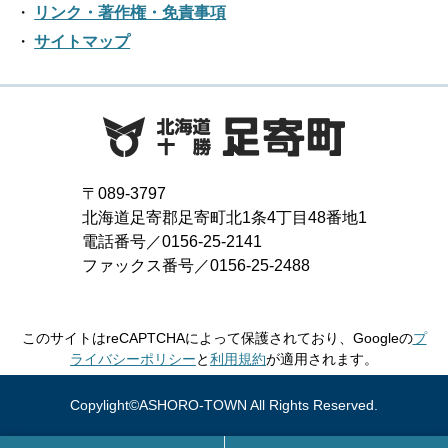
2017年07月
2021年02月
リンク・著作権・免責事項
2016年08月
2020年03月
2019年04月
2018年05月
サイトマップ
2017年06月
2021年01月
2016年07月
2020年02月
2019年03月
2018年04月
2017年05月
2016年06月
2020年01月
2019年02月
2018年03月
2017年04月
2016年05月
2019年01月
2018年02月
2017年03月
2016年04月
〒089-3797
2018年01月
北海道足寄郡足寄町北1条4丁目48番地1
2017年02月
2016年03月
電話番号／0156-25-2141
ファックス番号／0156-25-2488
2017年01月
2016年02月
2016年01月
このサイトはreCAPTCHAによって保護されており、Googleの
プ
ライバシーポリシー
と
利用規約
が適用されます。
Copylight©ASHORO-TOWN All Rights Reserved.