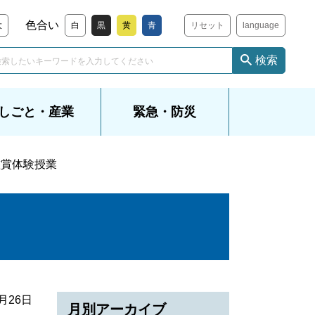
色合い
大
白
黒
黄
青
リセット
language
検索
しごと・産業
緊急・防災
鑑賞体験授業
9月26日
月別アーカイブ