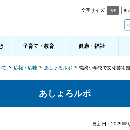
文字サイズ
標準
拡
き
子育て・教育
健康・福祉
いて
広報・広聴
あしょろルポ
螺湾小学校で文化芸術
あしょろルポ
更新日：
2025年