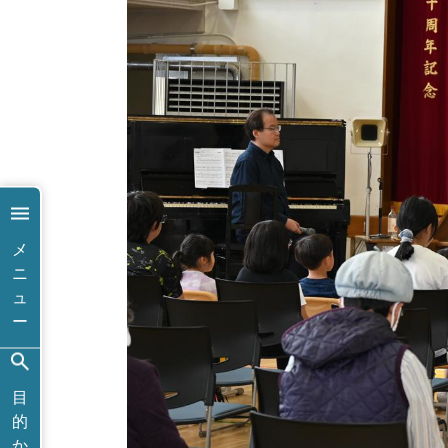
メ
ニ
ュ
ー
目
的
か