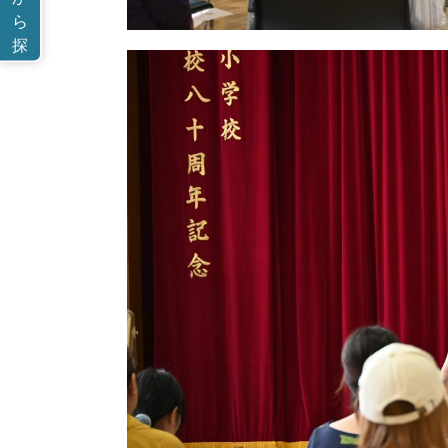
ら
探
す