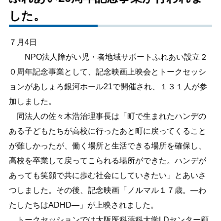
した。
しごと・産業
緊急・防災
７月4日
文字サイズ
NPO法人障がい児・者地域サポートふれあい設立２
０周年記念事業として、記念映画上映会とトークセッシ
標準
拡大
ョンがあしょろ銀河ホール21で開催され、１３１人が参
色合い
加しました。
同法人の佐々木浩治理事長は「町で生まれたハンデの
白
黒
黄
青
ある子どもたちが高校に行ったあと町に戻ってくること
が難しかったが、働く場所と生活できる場所を確保し、
リセット
高校を卒業して戻ってこられる場所ができた。ハンデが
あっても笑顔で共に歩む社会にしていきたい」とあいさ
language
つしました。その後、記念映画「ノルマル１７歳。―わ
たしたちはADHD―」が上映されました。
閉じる
トークセッションでは大阪医科薬科大学LDセンター顧