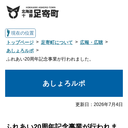
現在の位置
トップページ
足寄町について
広報・広聴
あしょろルポ
ふれあい20周年記念事業が行われました。
総合トップへ戻る
あしょろルポ
くらし・行政情報トップ
足寄町について
暮らし・手続き
更新日：
2026年7月4日
子育て・教育
健康・福祉
ふれあい20周年記念事業が行われま