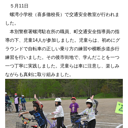
５月11日
しごと・産業
緊急・防災
螺湾小学校（喜多徹校長）で交通安全教室が行われま
した。
本別警察署螺湾駐在所の職員、町交通安全指導員の指
文字サイズ
導の下、児童14人が参加しました。児童らは、初めにグ
標準
拡大
ラウンドで自転車の正しい乗り方の練習や横断歩道歩行
練習を行いました。その後市街地で、学んだことを一つ
色合い
一つ丁寧に実践しました。児童らは車に注意し、楽しみ
白
黒
黄
青
ながらも真剣に取り組みました。
リセット
language
閉じる