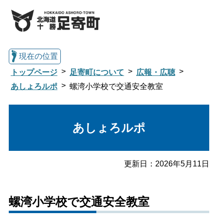
現在の位置
トップページ
足寄町について
広報・広聴
あしょろルポ
螺湾小学校で交通安全教室
総合トップへ戻る
あしょろルポ
くらし・行政情報トップ
更新日：
2026年5月11日
足寄町について
暮らし・手続き
螺湾小学校で交通安全教室
子育て・教育
健康・福祉