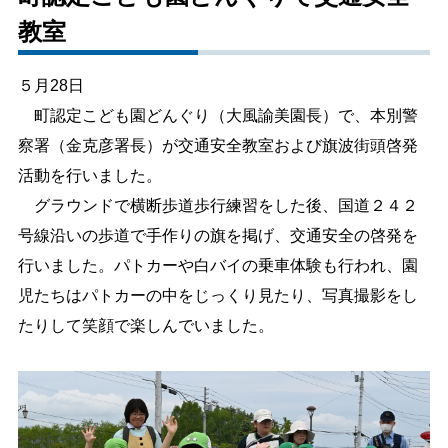
教室
しごと・産業
緊急・防災
５月28日
文字サイズ
町認定こども園どんぐり（大風諭美園長）で、本別警
察署（金克彦署長）が交通安全教室および旗波街頭啓発
標準
拡大
活動を行いました。
色合い
グラウンドで横断歩道歩行練習をした後、国道２４２
号線沿いの歩道で手作りの旗を掲げ、交通安全の啓発を
白
黒
黄
青
行いました。パトカーや白バイの乗車体験も行われ、園
児たちはパトカーの中をじっくり見たり、写真撮影をし
リセット
たりして笑顔で楽しんでいました。
language
閉じる