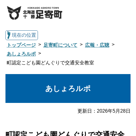
現在の位置
トップページ
足寄町について
広報・広聴
あしょろルポ
町認定こども園どんぐりで交通安全教室
総合トップへ戻る
あしょろルポ
くらし・行政情報トップ
足寄町について
暮らし・手続き
更新日：
2026年5月28日
子育て・教育
健康・福祉
町認定こども園どんぐりで交通安全