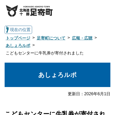
現在の位置
トップページ
足寄町について
広報・広聴
あしょろルポ
こどもセンターに牛乳券が寄付されました
総合トップへ戻る
あしょろルポ
くらし・行政情報トップ
足寄町について
暮らし・手続き
更新日：
2026年6月1日
子育て・教育
健康・福祉
こどもセンターに牛乳券が寄付され