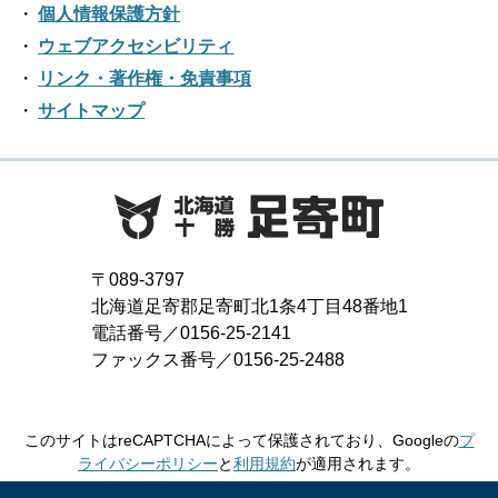
2023年01月
2018年07月
2022年02月
個人情報保護方針
2017年08月
2021年03月
2016年09月
2020年04月
2019年05月
ウェブアクセシビリティ
2018年06月
2022年01月
2017年07月
2021年02月
リンク・著作権・免責事項
2016年08月
2020年03月
2019年04月
2018年05月
サイトマップ
2017年06月
2021年01月
2016年07月
2020年02月
2019年03月
2018年04月
2017年05月
2016年06月
2020年01月
2019年02月
2018年03月
2017年04月
2016年05月
2019年01月
2018年02月
2017年03月
2016年04月
〒089-3797
2018年01月
北海道足寄郡足寄町北1条4丁目48番地1
2017年02月
2016年03月
電話番号／0156-25-2141
ファックス番号／0156-25-2488
2017年01月
2016年02月
2016年01月
このサイトはreCAPTCHAによって保護されており、Googleの
プ
ライバシーポリシー
と
利用規約
が適用されます。