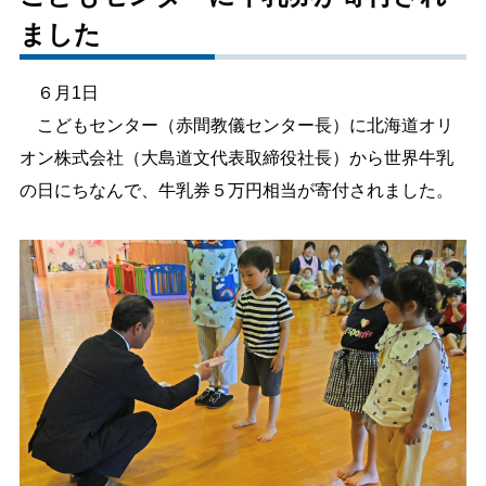
ました
しごと・産業
緊急・防災
６月1日
文字サイズ
こどもセンター（赤間教儀センター長）に北海道オリ
オン株式会社（大島道文代表取締役社長）から世界牛乳
標準
拡大
の日にちなんで、牛乳券５万円相当が寄付されました。
色合い
白
黒
黄
青
リセット
language
閉じる