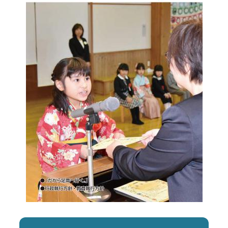
しごと・産業
緊急・防災
文字サイズ
標準
拡大
色合い
白
黒
黄
青
リセット
language
閉じる