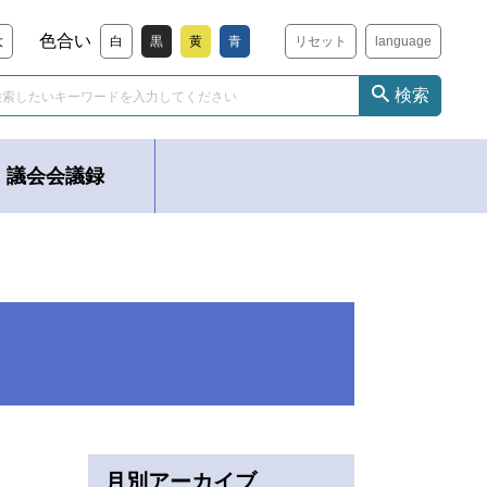
色合い
大
白
黒
黄
青
リセット
language
検索
議会会議録
月別アーカイブ