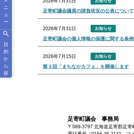
2026年7月31日
お知らせ
ニ
足寄町議会議員の請負状況の公表について
ュ
ー
2026年7月31日
お知らせ
足寄町議会の個人情報の保護に関する条例
目
的
2026年7月15日
お知らせ
か
ら
第３回「まちなかカフェ」を開催します
探
す
足寄町議会 事務局
〒089-3797
北海道足寄郡足寄町
電話番号／0156-25-2141
ファ