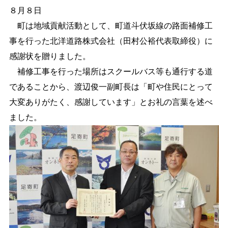
８月８日
しごと・産業
緊急・防災
町は地域貢献活動として、町道斗伏坂線の路面補修工
事を行った北洋道路株式会社（田村公裕代表取締役）に
感謝状を贈りました。
文字サイズ
補修工事を行った場所はスクールバス等も通行する道
標準
拡大
であることから、渡辺俊一副町長は「町や住民にとって
大変ありがたく、感謝しています」とお礼の言葉を述べ
色合い
ました。
白
黒
黄
青
リセット
language
閉じる