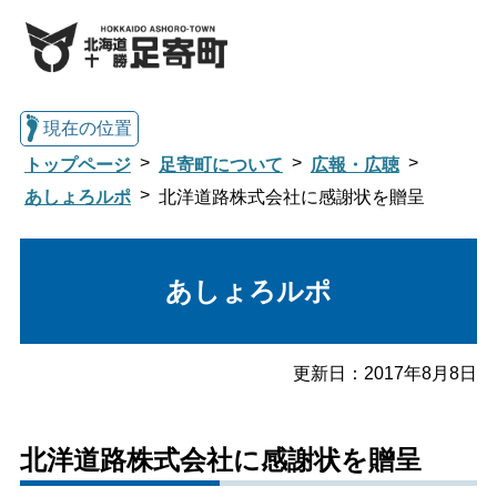
現在の位置
トップページ
足寄町について
広報・広聴
あしょろルポ
北洋道路株式会社に感謝状を贈呈
総合トップへ戻る
あしょろルポ
くらし・行政情報トップ
更新日：
2017年8月8日
足寄町について
暮らし・手続き
北洋道路株式会社に感謝状を贈呈
子育て・教育
健康・福祉