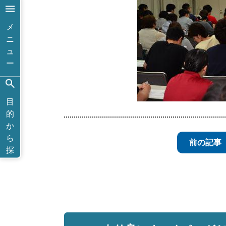
メ
ニ
ュ
ー
目
的
か
ら
前の記事
探
す