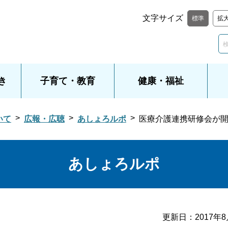
文字サイズ
標準
拡
き
子育て・教育
健康・福祉
いて
広報・広聴
あしょろルポ
医療介護連携研修会が
あしょろルポ
更新日：
2017年