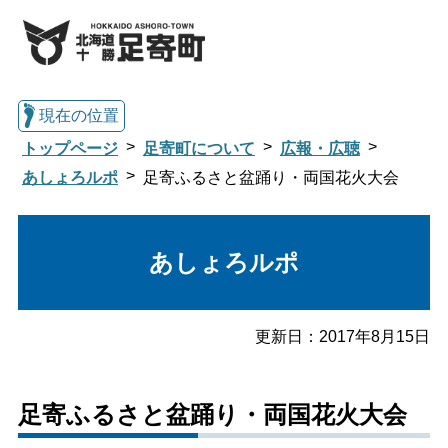
現在の位置
トップページ
足寄町について
広報・広聴
あしょろルポ
足寄ふるさと盆踊り・両国花火大会
総合トップへ戻る
あしょろルポ
くらし・行政情報トップ
更新日：
2017年8月15日
足寄町について
暮らし・手続き
足寄ふるさと盆踊り・両国花火大会
子育て・教育
健康・福祉