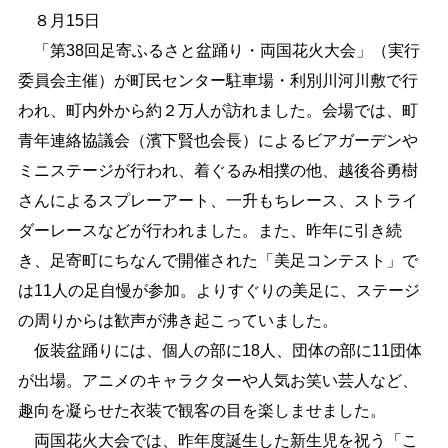
８月15日
しごと・産業
緊急・防災
「第38回足寄ふるさと盆踊り・両国花火大会」（実行
委員会主催）が町民センター駐車場・利別川河川敷で行
われ、町内外から約２万人が訪れました。会場では、町
文字サイズ
青年連絡協議会（濱下賢也会長）によるビアガーデンや
標準
拡大
ミニステージが行われ、着ぐるみ相撲の他、越後谷勇樹
さんによるスプレーアート、一升もちレース、ストライ
色合い
ダーレースなどが行われました。また、昨年に引き続
白
黒
黄
青
き、足寄町にちなんで開催された「美足コンテスト」で
は11人の足自慢が参加。よりすぐりの美足に、ステージ
リセット
の周りからは歓声が沸き起こっていました。
仮装盆踊りには、個人の部に18人、団体の部に11団体
language
が出場。アニメのキャラクターや人気お笑い芸人など、
趣向を凝らせた衣装で観客の目を楽しませました。
閉じる
両国花火大会では、昨年度誕生した新生児を祝う「こ