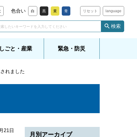
色合い
大
白
黒
黄
青
リセット
language
検索
しごと・産業
緊急・防災
催されました
9月21日
月別アーカイブ