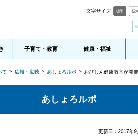
文字サイズ
標準
拡
き
子育て・教育
健康・福祉
いて
広報・広聴
あしょろルポ
おびしん健康教室が開
あしょろルポ
更新日：
2017年