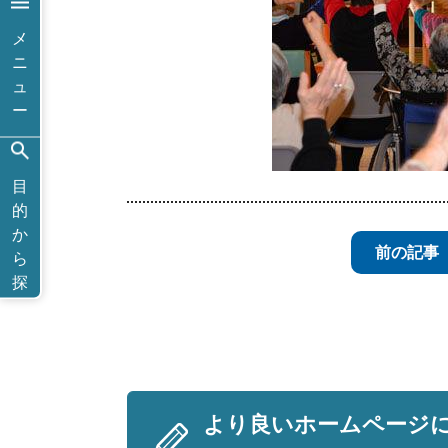
メ
ニ
ュ
ー
目
的
か
前の記事
ら
探
す
より良いホームページ