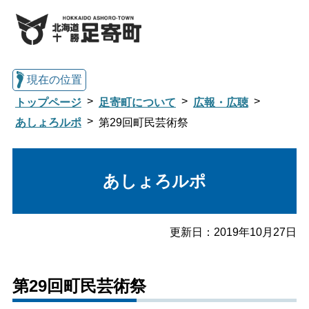
現在の位置
トップページ
足寄町について
広報・広聴
あしょろルポ
第29回町民芸術祭
総合トップへ戻る
あしょろルポ
くらし・行政情報トップ
更新日：
2019年10月27日
足寄町について
暮らし・手続き
第29回町民芸術祭
子育て・教育
健康・福祉