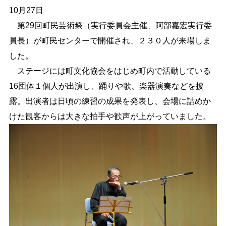
10月27日
しごと・産業
緊急・防災
第29回町民芸術祭（実行委員会主催、阿部嘉宏実行委
員長）が町民センターで開催され、２３０人が来場しま
した。
文字サイズ
ステージには町文化協会をはじめ町内で活動している
標準
拡大
16団体１個人が出演し、踊りや歌、楽器演奏などを披
露。出演者は日頃の練習の成果を発表し、会場に詰めか
色合い
けた観客からは大きな拍手や歓声が上がっていました。
白
黒
黄
青
リセット
language
閉じる