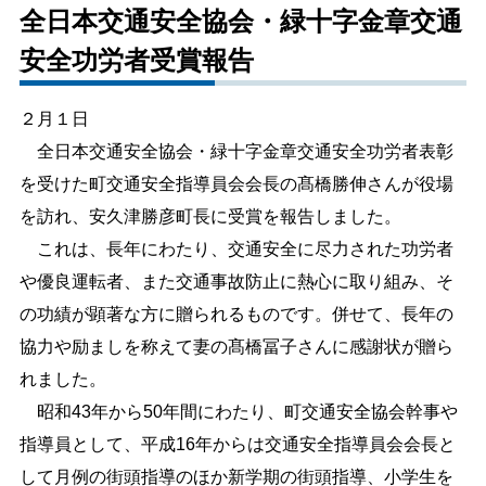
全日本交通安全協会・緑十字金章交通
しごと・産業
緊急・防災
安全功労者受賞報告
２月１日
文字サイズ
全日本交通安全協会・緑十字金章交通安全功労者表彰
標準
拡大
を受けた町交通安全指導員会会長の髙橋勝伸さんが役場
を訪れ、安久津勝彦町長に受賞を報告しました。
色合い
これは、長年にわたり、交通安全に尽力された功労者
白
黒
黄
青
や優良運転者、また交通事故防止に熱心に取り組み、そ
の功績が顕著な方に贈られるものです。併せて、長年の
リセット
協力や励ましを称えて妻の髙橋冨子さんに感謝状が贈ら
れました。
language
昭和43年から50年間にわたり、町交通安全協会幹事や
指導員として、平成16年からは交通安全指導員会会長と
閉じる
して月例の街頭指導のほか新学期の街頭指導、小学生を