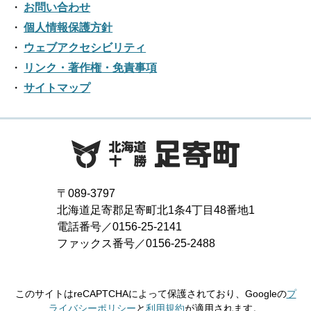
2021年04月
2016年10月
お問い合わせ
2020年05月
2019年06月
2023年01月
2018年07月
2022年02月
個人情報保護方針
2017年08月
2021年03月
2016年09月
2020年04月
2019年05月
ウェブアクセシビリティ
2018年06月
2022年01月
2017年07月
2021年02月
リンク・著作権・免責事項
2016年08月
2020年03月
2019年04月
2018年05月
サイトマップ
2017年06月
2021年01月
2016年07月
2020年02月
2019年03月
2018年04月
2017年05月
2016年06月
2020年01月
2019年02月
2018年03月
2017年04月
2016年05月
2019年01月
2018年02月
2017年03月
2016年04月
〒089-3797
2018年01月
北海道足寄郡足寄町北1条4丁目48番地1
2017年02月
2016年03月
電話番号／0156-25-2141
ファックス番号／0156-25-2488
2017年01月
2016年02月
2016年01月
このサイトはreCAPTCHAによって保護されており、Googleの
プ
ライバシーポリシー
と
利用規約
が適用されます。