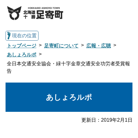
現在の位置
トップページ
足寄町について
広報・広聴
あしょろルポ
全日本交通安全協会・緑十字金章交通安全功労者受賞報
総合トップへ戻る
告
くらし・行政情報トップ
あしょろルポ
足寄町について
暮らし・手続き
更新日：
2019年2月1日
子育て・教育
健康・福祉