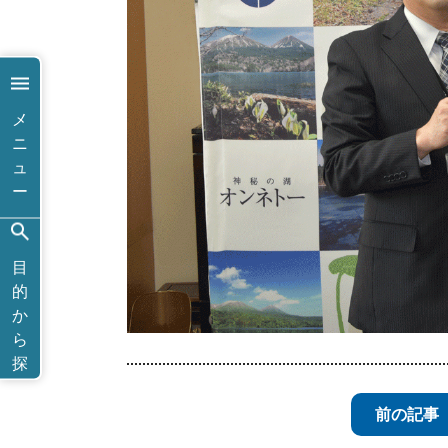
メ
ニ
ュ
ー
目
的
か
ら
探
す
前の記事