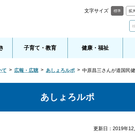
文字サイズ
標準
拡
き
子育て・教育
健康・福祉
いて
広報・広聴
あしょろルポ
中原昌三さんが道国民
あしょろルポ
更新日：
2019年1