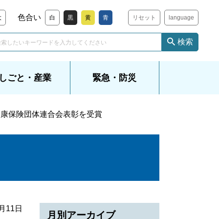
色合い
大
白
黒
黄
青
リセット
language
検索
しごと・産業
緊急・防災
健康保険団体連合会表彰を受賞
2月11日
月別アーカイブ