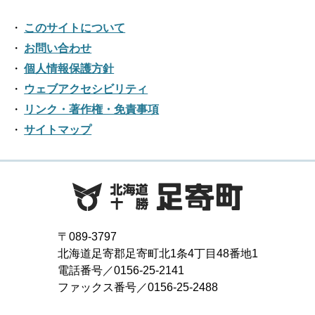
2018年09月
2022年04月
2017年10月
2021年05月
2016年11月
2020年06月
2024年01月
2019年07月
このサイトについて
2023年02月
2018年08月
2022年03月
2017年09月
2021年04月
2016年10月
お問い合わせ
2020年05月
2019年06月
2023年01月
2018年07月
2022年02月
個人情報保護方針
2017年08月
2021年03月
2016年09月
2020年04月
2019年05月
ウェブアクセシビリティ
2018年06月
2022年01月
2017年07月
2021年02月
リンク・著作権・免責事項
2016年08月
2020年03月
2019年04月
2018年05月
サイトマップ
2017年06月
2021年01月
2016年07月
2020年02月
2019年03月
2018年04月
2017年05月
2016年06月
2020年01月
2019年02月
2018年03月
2017年04月
2016年05月
2019年01月
2018年02月
2017年03月
2016年04月
〒089-3797
2018年01月
北海道足寄郡足寄町北1条4丁目48番地1
2017年02月
2016年03月
電話番号／0156-25-2141
ファックス番号／0156-25-2488
2017年01月
2016年02月