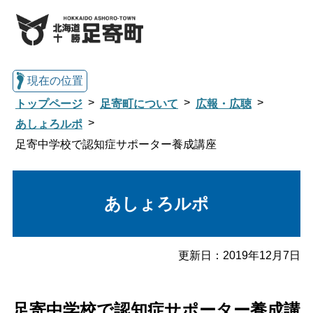
現在の位置
トップページ
足寄町について
広報・広聴
あしょろルポ
足寄中学校で認知症サポーター養成講座
総合トップへ戻る
あしょろルポ
くらし・行政情報トップ
足寄町について
暮らし・手続き
更新日：
2019年12月7日
子育て・教育
健康・福祉
足寄中学校で認知症サポーター養成講