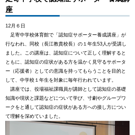
座
しごと・産業
緊急・防災
12月６日
文字サイズ
足寄中学校体育館で「認知症サポーター養成講座」が
行なわれ、同校（長江教貴校長）の１年生53人が受講し
標準
拡大
ました。この講座は、認知症について正しく理解すると
色合い
ともに、認知症の症状がある方を温かく見守るサポータ
ー（応援者）としての意識を持ってもらうことを目的と
白
黒
黄
青
して、中学校１年生を対象に毎年行われています。
講座では、役場福祉課職員が講師として認知症の基礎
リセット
知識や現状と課題などについて学び、寸劇やグループワ
ークをと通して認知症の症状がある方への接し方につい
language
て理解を深めていました。
閉じる