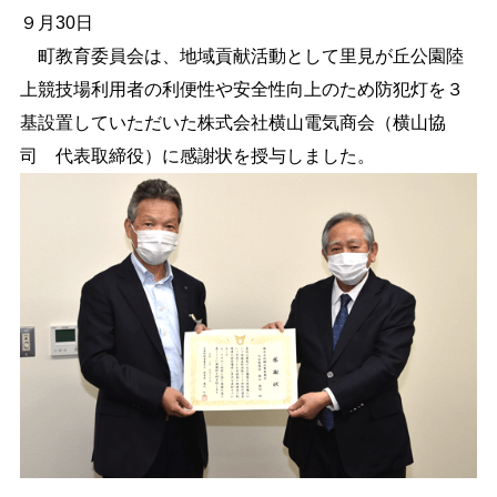
９月30日
しごと・産業
緊急・防災
町教育委員会は、地域貢献活動として里見が丘公園陸
上競技場利用者の利便性や安全性向上のため防犯灯を３
基設置していただいた株式会社横山電気商会（横山協
文字サイズ
司 代表取締役）に感謝状を授与しました。
標準
拡大
色合い
白
黒
黄
青
リセット
language
閉じる