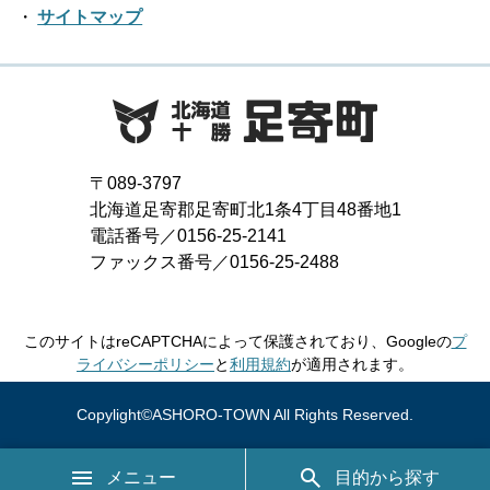
2019年04月
2018年05月
サイトマップ
2017年06月
2021年01月
2016年07月
2020年02月
2019年03月
2018年04月
2017年05月
2016年06月
2020年01月
2019年02月
2018年03月
2017年04月
2016年05月
2019年01月
2018年02月
2017年03月
2016年04月
〒089-3797
2018年01月
北海道足寄郡足寄町北1条4丁目48番地1
2017年02月
2016年03月
電話番号／0156-25-2141
ファックス番号／0156-25-2488
2017年01月
2016年02月
2016年01月
このサイトはreCAPTCHAによって保護されており、Googleの
プ
ライバシーポリシー
と
利用規約
が適用されます。
Copylight©ASHORO-TOWN All Rights Reserved.
メニュー
目的から探す