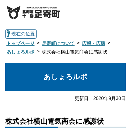
現在の位置
トップページ
足寄町について
広報・広聴
あしょろルポ
株式会社横山電気商会に感謝状
総合トップへ戻る
あしょろルポ
くらし・行政情報トップ
更新日：
2020年9月30日
足寄町について
暮らし・手続き
株式会社横山電気商会に感謝状
子育て・教育
健康・福祉